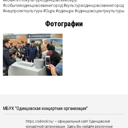
#комитетпокультуреодинцовскийокруг
#событияодинцовозвенигород #культураодинцовозвенигород
#нацпроекткультура #Оцрк #одинцрк #одинцовоцентркультуры
Фотографии
МБУК "Одинцовская концертная организация"
https://odinckr.ru/ – официальный сайт Одинцовской
концертной организации. Здесь Вы найдёте различные