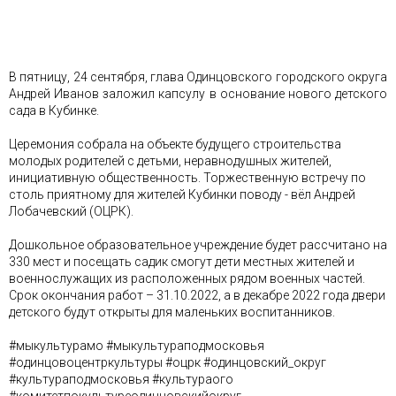
В пятницу, 24 сентября, глава Одинцовского городского округа
Андрей Иванов заложил капсулу в основание нового детского
сада в Кубинке.
Церемония собрала на объекте будущего строительства
молодых родителей с детьми, неравнодушных жителей,
инициативную общественность. Торжественную встречу по
столь приятному для жителей Кубинки поводу - вёл Андрей
Лобачевский (ОЦРК).
Дошкольное образовательное учреждение будет рассчитано на
330 мест и посещать садик смогут дети местных жителей и
военнослужащих из расположенных рядом военных частей.
Срок окончания работ – 31.10.2022, а в декабре 2022 года двери
детского будут открыты для маленьких воспитанников.
#мыкультурамо #мыкультураподмосковья
#одинцовоцентркультуры #оцрк #одинцовский_округ
#культураподмосковья #культураого