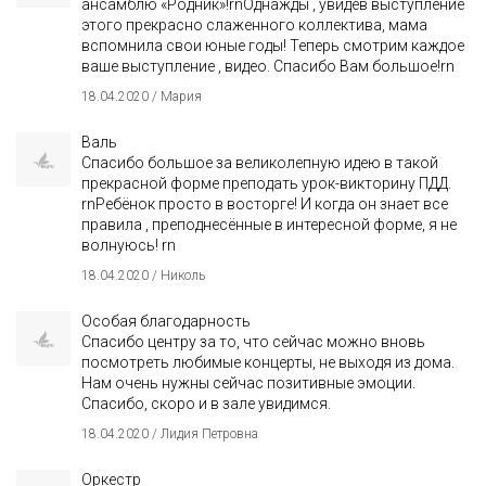
ансамблю «Родник»!rnОднажды , увидев выступление
этого прекрасно слаженного коллектива, мама
вспомнила свои юные годы! Теперь смотрим каждое
ваше выступление , видео. Спасибо Вам большое!rn
18.04.2020 / Мария
Валь
Спасибо большое за великолепную идею в такой
прекрасной форме преподать урок-викторину ПДД.
rnРебёнок просто в восторге! И когда он знает все
правила , преподнесённые в интересной форме, я не
волнуюсь! rn
18.04.2020 / Николь
Особая благодарность
Спасибо центру за то, что сейчас можно вновь
посмотреть любимые концерты, не выходя из дома.
Нам очень нужны сейчас позитивные эмоции.
Спасибо, скоро и в зале увидимся.
18.04.2020 / Лидия Петровна
Оркестр