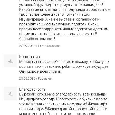
устанный труд виден по результатам наших детей.
Какой замечательный клип получился в совместном
творчестве коллектива "8 нотка" и наших
Изумрудовцев. А какие выставки организуют и
проводят наши самые лучшие педагоги. Очень
просим всех поддержать наших педагогов и дать им
возможность воплотить все свои проекты!!!!
Спасибо огромное!!!!
22.09.2020 / Елена Соколова
Константин
Молодцы,вы делаете большую и влажную работу по
воспитанию и развитию ребят,формируете будущее
Одинцово и всей страны
23.05.2020 / Ромашкин
Благодарность
Выражаю огромную благодарность всей команде
Изумрудного города!!!За чуткость, обучение и за то,
что во время карантина мы не одиноки! Жизнь идёт
полным ходом!!!Желаю долгой творческой жизни и
много, много побед, в этом не простом деле!