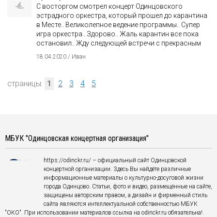
С восторгом смотрел концерт Одинцовского
эстрадного оркестра, который прошел до карантина
в Месте.. Великолепное ведение программы.. Супер
игра оркестра.. Здорово.. Жаль карантин все пока
остановил.. Жду следующей встречи с прекрасным
18.04.2020 / Иван
страницы:
1
2
3
4
5
МБУК "Одинцовская концертная организация"
https://odinckr.ru/ – официальный сайт Одинцовской
концертной организации. Здесь Вы найдёте различные
информационные материалы о культурно-досуговой жизни
города Одинцово. Статьи, фото и видео, размещённые на сайте,
защищены авторским правом, а дизайн и фирменный стиль
сайта являются интеллектуальной собственностью МБУК
"ОКО". При использовании материалов ссылка на odinckr.ru обязательна!.