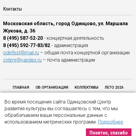
Контакты
Московская область, город Одинцово, ул. Маршала
Жукова, д. 36
8 (495) 587-52-20
- концертная деятельность
8 (495) 592-77-83/82
- администрация
odinfest@mail.ru
– общая почта концертной организации
cntimr@yandex.ru
– почта администрации
ГЛАВНАЯ
ОБ ОРГАНИЗАЦИИ
КОЛЛЕКТИВЫ
ЛЕТО 2026
ОТЗЫВЫ
ОБРАТНАЯ СВЯЗЬ
НАШИ ПАРТНЕРЫ
НЕЗАВИСИМАЯ
Во время посещения сайта Одинцовский Центр
ОЦЕНКА КАЧЕСТВА 2026
КОНТАКТЫ
развития культуры вы соглашаетесь с тем, что мы
обрабатываем ваши персональные данные с
использованием метрических программ.
Подробнее
© 2016–2026. МБУК "Одинцовская концертная организация". Все права
защищены.
Понятно, спасибо