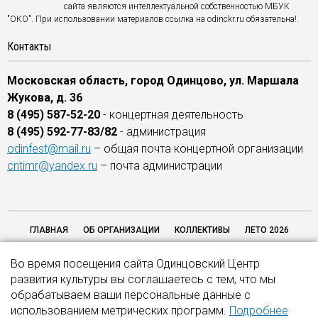
сайта являются интеллектуальной собственностью МБУК
"ОКО". При использовании материалов ссылка на odinckr.ru обязательна!.
Контакты
Московская область, город Одинцово, ул. Маршала
Жукова, д. 36
8 (495) 587-52-20
- концертная деятельность
8 (495) 592-77-83/82
- администрация
odinfest@mail.ru
– общая почта концертной организации
cntimr@yandex.ru
– почта администрации
ГЛАВНАЯ
ОБ ОРГАНИЗАЦИИ
КОЛЛЕКТИВЫ
ЛЕТО 2026
ОТЗЫВЫ
ОБРАТНАЯ СВЯЗЬ
НАШИ ПАРТНЕРЫ
НЕЗАВИСИМАЯ
Во время посещения сайта Одинцовский Центр
ОЦЕНКА КАЧЕСТВА 2026
КОНТАКТЫ
развития культуры вы соглашаетесь с тем, что мы
обрабатываем ваши персональные данные с
использованием метрических программ.
Подробнее
© 2016–2026. МБУК "Одинцовская концертная организация". Все права