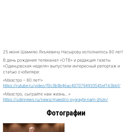
25 июня Шамилю Яхъяевичу Насырову исполнилось 80 лет!
В день рождения телеканал «ОТВ» и редакция газеты
«Одинцовская неделя» выпустили интересный репортаж и
статью о юбиляре:
«Маэстро – 80 лет!»
https://rutube.ru/video/f0c3b9b46ac4070794933545ef163b6f/
«Маэстро, сыграйте нам жизнь…»
https://odinnews.ru/news/maestro-sygrayte-nam-zhizn/
Фотографии