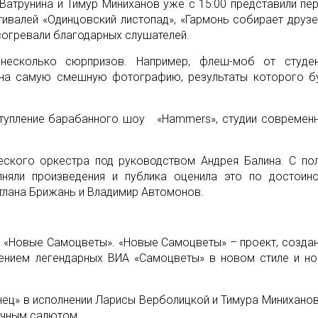
Ватрунина и Тимур Миниханов уже с 15:00 представили пе
ивалей «Одинцовский листопад», «Гармонь собирает друзе
согревали благодарных слушателей.
несколько сюрпризов. Например, флеш-моб от студе
с на самую смешную фотографию, результаты которого б
ступление барабанного шоу «Hammers», студии современ
.
еского оркестра под руководством Андрея Балина. С по
няли произведения и публика оценила это по достоинс
тлана Брижань и Владимир Автомонов.
а «Новые Самоцветы». «Новые Самоцветы» – проект, созда
ением легендарных ВИА «Самоцветы» в новом стиле и н
ец» в исполнении Ларисы Верболицкой и Тимура Миниханов
ичным салютом.