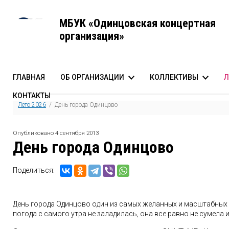
МБУК «Одинцовская концертная
организация»
ГЛАВНАЯ
ОБ ОРГАНИЗАЦИИ
КОЛЛЕКТИВЫ
Л
КОНТАКТЫ
История создания
Одинцовский эстрадно
А
Лето 2026
/ День города Одинцово
Команда
Одинцовский духовой 
Опубликовано 4 сентября 2013
Структура
Одинцовский молодёж
День города Одинцово
Документы
Театр песни «Лилиум»
Аттестация специальной оценки условий труда
Поделиться:
Противодействие коррупции
Режим работы
День города Одинцово один из самых желанных и масштабных п
погода с самого утра не заладилась, она все равно не сумела 
Транспортная доступность