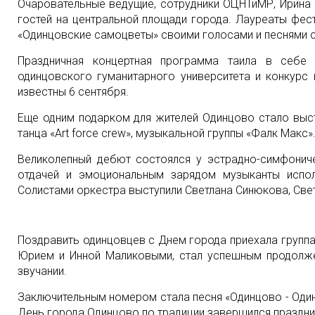
Очаровательные ведущие, сотрудники ОЦНТиМР, Ирина 
Обеспечение безопасности
гостей на центральной площади города. Лауреаты фест
Часто задаваемые вопросы
«Одинцовские самоцветы» своими голосами и песнями 
Поиск
Праздничная концертная программа таила в себе 
Карта сайта
одинцовского гуманитарного университета и конкур
известны 6 сентября.
Еще одним подарком для жителей Одинцово стало вы
танца «Art forсe crew», музыкальной группы «Фалк Макс»
Великолепный дебют состоялся у эстрадно-симфонич
отдачей и эмоциональным зарядом музыканты испол
Солистами оркестра выступили Светлана Синюкова, Све
Поздравить одинцовцев с Днем города приехала групп
Юрием и Инной Маликовыми, стал успешным продолж
звучании.
Заключительным номером стала песня «Одинцово - Один
День города Одинцово по традиции завершился праздн