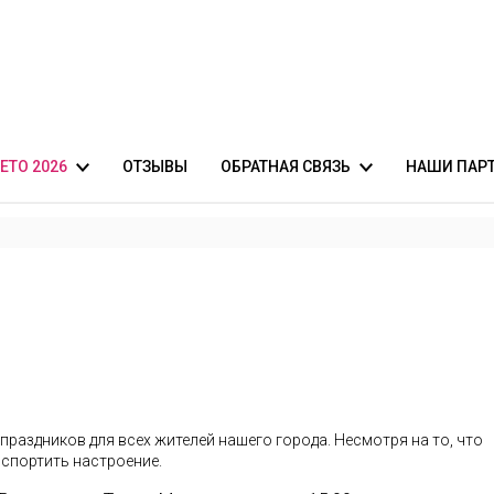
ЕТО 2026
ОТЗЫВЫ
ОБРАТНАЯ СВЯЗЬ
НАШИ ПАР
-симфонический оркестр
фиша
Оставить пожелания
Укрепление
оркестр
Независимая оценка качества
ный оркестр
ПРЕДЗАПИСЬ на мероприятие
раздников для всех жителей нашего города. Несмотря на то, что
испортить настроение.