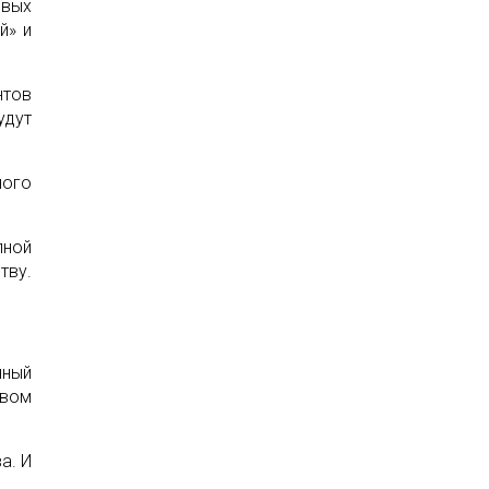
рвых
й» и
нтов
удут
ного
лной
тву.
нный
овом
а. И