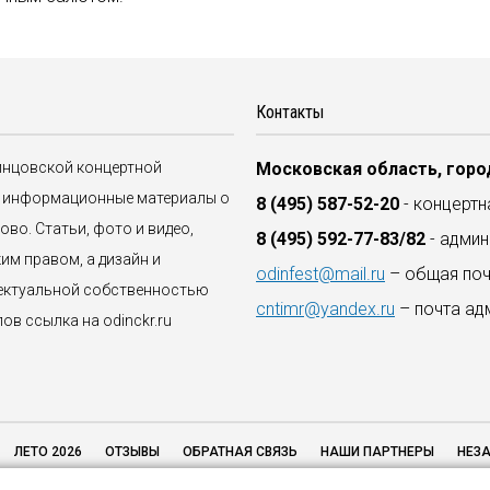
Контакты
динцовской концертной
Московская область, город
ые информационные материалы о
8 (495) 587-52-20
- концертн
во. Статьи, фото и видео,
8 (495) 592-77-83/82
- админ
им правом, а дизайн и
odinfest@mail.ru
– общая поч
ектуальной собственностью
cntimr@yandex.ru
– почта ад
в ссылка на odinckr.ru
ЛЕТО 2026
ОТЗЫВЫ
ОБРАТНАЯ СВЯЗЬ
НАШИ ПАРТНЕРЫ
НЕЗА