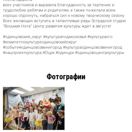
всех участников и выразила благодарность за терпение и
трудолюбие ребятам и родителям, а также пожелала всем
хорошо отдохнуть, набраться сил к новому творческому сезону.
Всех желающих вступить в талантливые ряды Эстрадной студии
"Восьмая Нота" Центр развития культуры ждёт в августе!
#одинцовский_округ #культураподмосковья #культураого
#комитетпокультуреодинцовскийокруг
#событияодинцовозвенигород #культураодинцовозвенигород
#нацпроекткультура #Оцрк #одинцрк #одинцовоцентркультуры
Фотографии