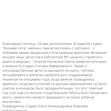
В минувшую пятницу, 28 мая, воспитанники Эстрадной студии
"Восьмая Нота" наконец-таки встретились с публикой - с
любимым самым преданным и благодарным зрителем. Вечерний
концерт юных артистов в Библиотеке №1 начался с приятного
диалога ведущих - Георгия Корчагина (Центр развития культуры)
и вокалиста студии Степана Мавзалевского. Яркие и
непосредственные артисты выходили на сцену, публика
аплодировала и всячески одобрительно поддерживала.
Несмотря на специфику года, когда занятия проводились
удалённо, когда выступлений на крупных мероприятиях не было,
участие в конкурсах было затруднительным. Но этот
тяжёлый
год стал ещё и и вполне плодотворным!
Работы было проделано
много, результаты каждого вышедшего на сцену ребёнка
впечатляют.
Руководитель студии Ольга Александровна Ковалёва
поблагодарила