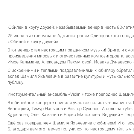
Юбилей в кругу друзей: незабываемый вечер в честь 80‑лет
25 июня в актовом зале Администрации Одинцовского городск
«Юбилей в кругу друзей».
Этот вечер стал настоящим праздником музыки! Зрители смо
произведения мировых и отечественных композиторов-класси
Имре Кальмана, Александры Пахмутовой, Исаака Дунаевского
С искренними и тёплыми поздравлениями к юбиляру обратили
вклад Шамиля Яхъяевича в развитие культуры и музыкального 
публику.
Инструментальный ансамбль
«Violini
»
тоже преподнёс Шамилю
В юбилейном концерте приняли участие солисты-вокалисты:
Винницкий, Тимур Насыров и Виктор Сухонос. А соло на тубе
Кудрявцев, Олег Каманин и Борис Митюхляев. Ведущий – Геор
Ещё раз поздравляем Шамиля Яхъяевича с юбилеем! И от всей
Благодаря вам этот вечер получился по-настоящему тёплым 