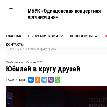
МБУК «Одинцовская концертная
организация»
ГЛАВНАЯ
ОБ ОРГАНИЗАЦИИ
КОЛЛЕКТИВЫ
Л
КОНТАКТЫ
История создания
Одинцовский эстрадно
А
Лето 2026
/ Юбилей в кругу друзей
Команда
Одинцовский духовой 
Опубликовано 25 июня 2026
Структура
Одинцовский молодёж
Юбилей в кругу друзей
Документы
Театр песни «Лилиум»
Аттестация специальной оценки условий труда
Поделиться:
Противодействие коррупции
Режим работы
Транспортная доступность