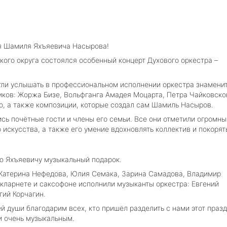
ия Шамиля Яхъяевича Насырова!
ого округа состоялся особенный концерт Духового оркестра –
гли услышать в профессиональном исполнении оркестра знамени
ков: Жоржа Бизе, Вольфганга Амадея Моцарта, Петра Чайковско
, а также композиции, которые создал сам Шамиль Насыров.
сь почётные гости и члены его семьи. Все они отметили огромны
искусства, а также его умение вдохновлять коллектив и покорят
 Яхъяевичу музыкальный подарок.
 Катерина Нефедова, Юлия Семака, Зарина Самадова, Владимир
, кларнете и саксофоне исполнили музыканты оркестра: Евгений
гий Корчагин.
 души благодарим всех, кто пришёл разделить с нами этот празд
и очень музыкальным.