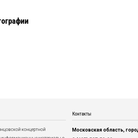
тографии
Контакты
динцовской концертной
Московская область, город
ые информационные материалы о