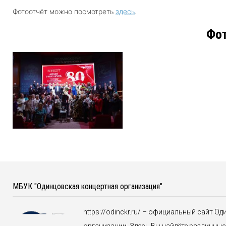
Фотоотчёт можно посмотреть
здесь
.
Фо
МБУК "Одинцовская концертная организация"
https://odinckr.ru/ – официальный сайт О
организации. Здесь Вы найдёте различн