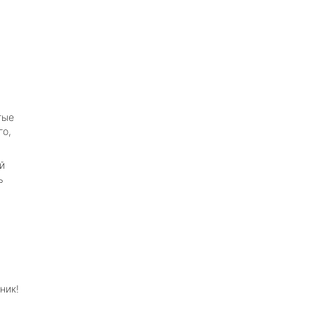
тые
го,
й
ь
ник!