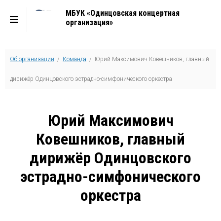
МБУК «Одинцовская концертная
организация»
Об организации
/
Команда
/ Юрий Максимович Ковешников, главный
дирижёр Одинцовского эстрадно-симфонического оркестра
Юрий Максимович
Ковешников, главный
дирижёр Одинцовского
эстрадно-симфонического
оркестра