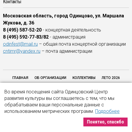
Контакты
Московская область, город Одинцово, ул. Маршала
Жукова, д. 36
8 (495) 587-52-20
- концертная деятельность
8 (495) 592-77-83/82
- администрация
odinfest@mail.ru
– общая почта концертной организации
cntimr@yandex.ru
– почта администрации
ГЛАВНАЯ
ОБ ОРГАНИЗАЦИИ
КОЛЛЕКТИВЫ
ЛЕТО 2026
ОТЗЫВЫ
ОБРАТНАЯ СВЯЗЬ
НАШИ ПАРТНЕРЫ
НЕЗАВИСИМАЯ
Во время посещения сайта Одинцовский Центр
ОЦЕНКА КАЧЕСТВА 2026
КОНТАКТЫ
развития культуры вы соглашаетесь с тем, что мы
обрабатываем ваши персональные данные с
использованием метрических программ.
Подробнее
© 2016–2026. МБУК "Одинцовская концертная организация". Все права
защищены.
Понятно, спасибо