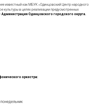
анее известный как МБУК
Одинцовский Центр народного
«
ере культуры в целях реализации предусмотренных
– Администрация Одинцовского городского округа.
фонического оркестра:
 понедельник