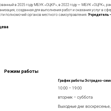
–
ованный в 2025 году МБУК
ОЦКР
в 2022 году
МБУК
ОЦРК
, р
«
»,
«
»
анизация, созданная для выполнения работ и оказания услуг в сф
сти полномочий органов местного самоуправления.
Учредитель 
цева
Режим работы
График работы Эстрадно-сим
10:00 – 19:00
вторник – суббота
Выходные дни: воскресенье,