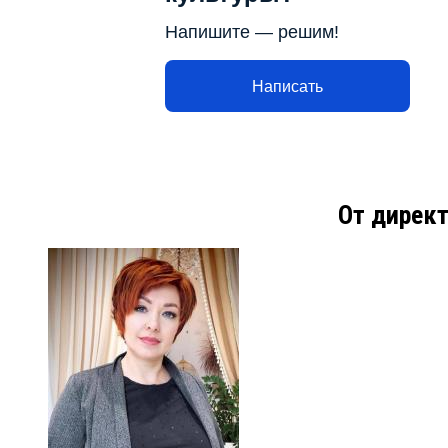
Напишите — решим!
Написать
От дирек