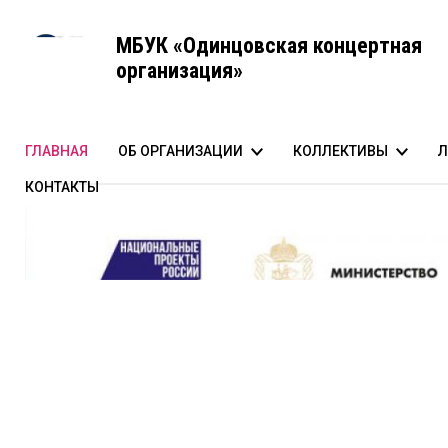
МБУК «Одинцовская концертная
организация»
ГЛАВНАЯ
ОБ ОРГАНИЗАЦИИ
КОЛЛЕКТИВЫ
Л
КОНТАКТЫ
История создания
Одинцовский эстрадно
А
Команда
Одинцовский духовой 
Структура
Одинцовский молодёж
Документы
Театр песни «Лилиум»
Аттестация специальной оценки условий труда
Противодействие коррупции
Режим работы
Транспортная доступность